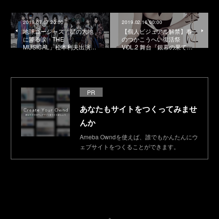
2019.07.17 20:00
2019.02.16 00:00
地球ゴージャス「星の大地
【個人ビジュアル解禁】春
に降る涙 THE
のつかこうへい復活祭
MUSICAL」松本利夫出演…
VOL.2 舞台『銀幕の果て…
PR
あなたもサイトをつくってみませ
んか
Ameba Owndを使えば、誰でもかんたんにウ
ェブサイトをつくることができます。