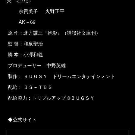
美 若旦那
余貴美子 火野正平
AK－69
原 作：北方謙三『抱影』（講談社文庫刊）
監 督：和泉聖治
脚 本：小澤和義
プロデューサー：中野英雄
製作： ＢＵＧＳＹ ドリームエンタテインメント
配給： ＢＳ－ＴＢＳ
配給協力：トリプルアップ ©ＢＵＧＳＹ
◆公式サイト