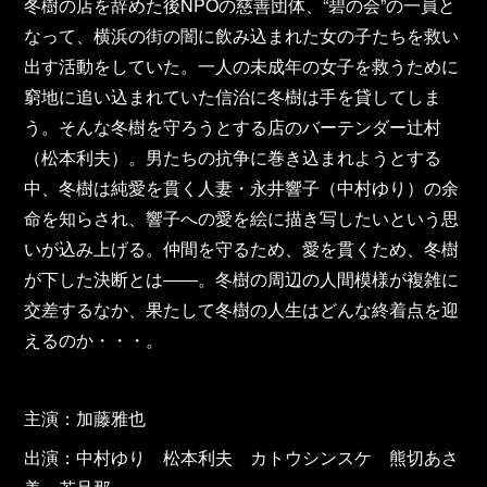
冬樹の店を辞めた後NPOの慈善団体、“碧の会”の一員と
なって、横浜の街の闇に飲み込まれた女の子たちを救い
出す活動をしていた。一人の未成年の女子を救うために
窮地に追い込まれていた信治に冬樹は手を貸してしま
う。そんな冬樹を守ろうとする店のバーテンダー辻村
（松本利夫）。男たちの抗争に巻き込まれようとする
中、冬樹は純愛を貫く人妻・永井響子（中村ゆり）の余
命を知らされ、響子への愛を絵に描き写したいという思
いが込み上げる。仲間を守るため、愛を貫くため、冬樹
が下した決断とは――。冬樹の周辺の人間模様が複雑に
交差するなか、果たして冬樹の人生はどんな終着点を迎
えるのか・・・。
主演：加藤雅也
出演：中村ゆり 松本利夫 カトウシンスケ 熊切あさ