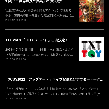
剣劇「三國志演技〜孫呉」出演決定!!
“三國志”の壮大な物語を殺陣とアクションで魅せる!!
剣劇「三國志演技〜孫呉」公演決定!!松本利夫は【…
2023.12.28 09:00
TXT vol.3 「 TQY （トイ）」出演決定！
2023年 7 月 9 日（日）～ 19 日（水） 東京・よみう
り大手町ホール にて上演される、高橋悠也× 東映…
2023.06.15 01:00
FOCUS2022「アップデート」ライブ配信及びアフタートークチケット販売のお知らせ
『ライブ配信について』松本利夫主演 舞台FOCUS2022「アップデート」
下記公演のライブ配信を実施いたします。■公演日時2022年11月19日(土…
2022.11.14 03:00