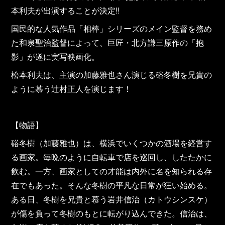
本利夫が出演することが決定!!
国民的な人気作品「相棒」シリーズのメイン監督を務め
た和泉聖治監督によって、巨匠・北方謙三原作の「抱
影」が遂に実写映画化。
松本利夫は、主演の加藤雅也さん演じる硲冬樹を兄貴の
ように慕う辻村正人を演じます！
【物語】
硲冬樹（加藤雅也）は、横浜でいくつかの酒場を経営す
る画家。毎晩のように自転車で店を巡回し、したたかに
飲む。一方、画家としての才能は内外に名を知られる存
在でもあった。そんな冬樹の平凡な日常が狂い始める。
ある日、冬樹を兄貴と慕う岩井信治（カトウシンスケ）
が傷を負って冬樹のもとに転がり込んできた。信治は、