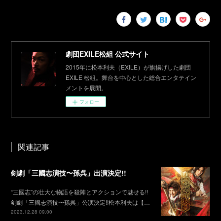
劇団EXILE松組 公式サイト
2015年に松本利夫（EXILE）が旗揚げした劇団
EXILE 松組。舞台を中心とした総合エンタテイン
メントを展開。
フォロー
関連記事
剣劇「三國志演技〜孫呉」出演決定!!
“三國志”の壮大な物語を殺陣とアクションで魅せる!!
剣劇「三國志演技〜孫呉」公演決定!!松本利夫は【…
2023.12.28 09:00