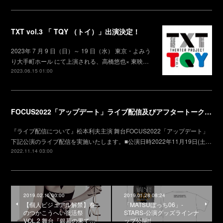
TXT vol.3 「 TQY （トイ）」出演決定！
2023年 7 月 9 日（日）～ 19 日（水） 東京・よみう
り大手町ホール にて上演される、高橋悠也× 東映…
2023.06.15 01:00
FOCUS2022「アップデート」ライブ配信及びアフタートークチケット販売のお知らせ
『ライブ配信について』松本利夫主演 舞台FOCUS2022「アップデート」
下記公演のライブ配信を実施いたします。■公演日時2022年11月19日(土…
2022.11.14 03:00
2019.02.16 00:00
2019.01.28 08:24
【個人ビジュアル解禁】春
「MATSUぼっち06」-
のつかこうへい復活祭
STARS-公演グッズラインナ
VOL.2 舞台『銀幕の果て…
ップ公開!!